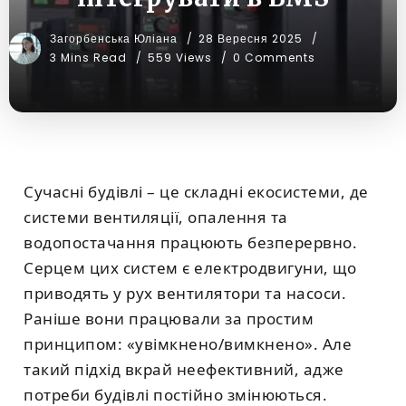
Загорбенська Юліана
28 Вересня 2025
3 Mins Read
559 Views
0 Comments
Сучасні будівлі – це складні екосистеми, де
системи вентиляції, опалення та
водопостачання працюють безперервно.
Серцем цих систем є електродвигуни, що
приводять у рух вентилятори та насоси.
Раніше вони працювали за простим
принципом: «увімкнено/вимкнено». Але
такий підхід вкрай неефективний, адже
потреби будівлі постійно змінюються.