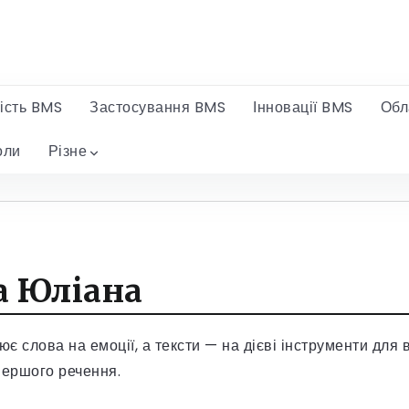
ість BMS
Застосування BMS
Інновації BMS
Обл
оли
Різне
а Юліана
ює слова на емоції, а тексти — на дієві інструменти для
 першого речення.