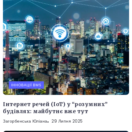
ІННОВАЦІЇ BMS
Інтернет речей (IoT) у “розумних”
будівлях: майбутнє вже тут
Загорбенська Юліана
29 Липня 2025