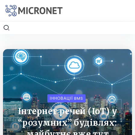
ІННОВАЦІЇ BMS
Інтернет речей (IoT) у
“розумних” будівлях:
майбутнє вже тут