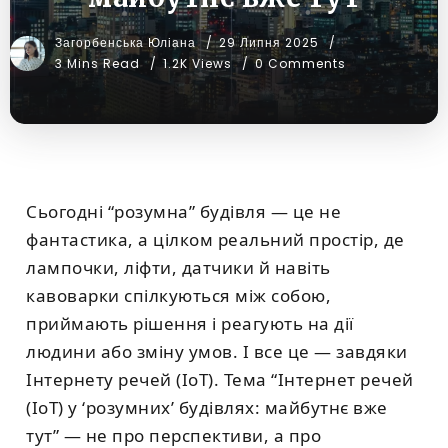
Загорбенська Юліана
29 Липня 2025
3 Mins Read
1.2K Views
0 Comments
Сьогодні “розумна” будівля — це не
фантастика, а цілком реальний простір, де
лампочки, ліфти, датчики й навіть
кавоварки спілкуються між собою,
приймають рішення і реагують на дії
людини або зміну умов. І все це — завдяки
Інтернету речей (IoT). Тема “Інтернет речей
(IoT) у ‘розумних’ будівлях: майбутнє вже
тут” — не про перспективи, а про