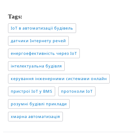
Tags:
IoT в автоматизації будівель
датчики Інтернету речей
енергоефективність через IoT
інтелектуальна будівля
керування інженерними системами онлайн
пристрої IoT у BMS
протоколи IoT
розумні будівлі приклади
хмарна автоматизація