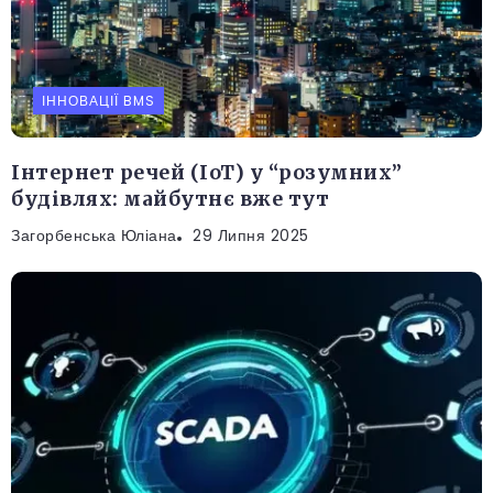
ІННОВАЦІЇ BMS
Інтернет речей (IoT) у “розумних”
будівлях: майбутнє вже тут
Загорбенська Юліана
29 Липня 2025