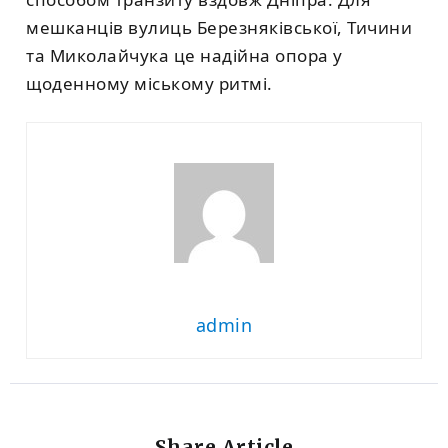
мешканців вулиць Березняківської, Тичини
та Миколайчука це надійна опора у
щоденному міському ритмі.
admin
Share Article