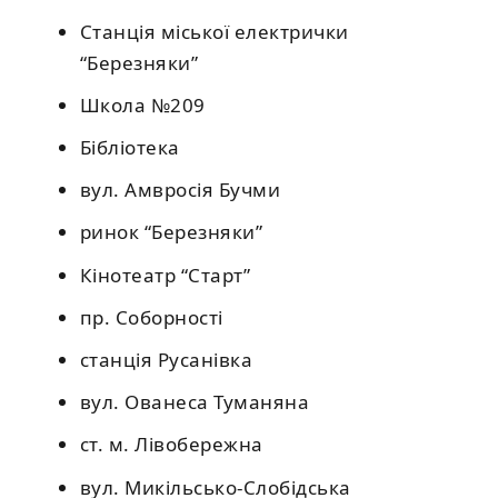
Станція міської електрички
“Березняки”
Школа №209
Бібліотека
вул. Амвросія Бучми
ринок “Березняки”
Кінотеатр “Старт”
пр. Соборності
станція Русанівка
вул. Ованеса Туманяна
ст. м. Лівобережна
вул. Микільсько-Слобідська