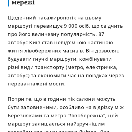
мережі
Щоденний пасажиропотік на цьому
маршруті перевищує 9 000 осіб, що свідчить
про його величезну популярність. 87
автобус Київ став невід’ємною частиною
життя лівобережних масивів. Він дозволяє
будувати гнучкі маршрути, комбінувати
різні види транспорту (метро, електричка,
автобус) та економити час на поїздках через
перевантажені мости.
Попри те, що в години пік салони можуть
бути заповненими, особливо на відрізку між
Березняками та метро “Лівобережна”, цей
маршрут залишається найзручнішим
способом транзиту вздовж Дніпра. Для