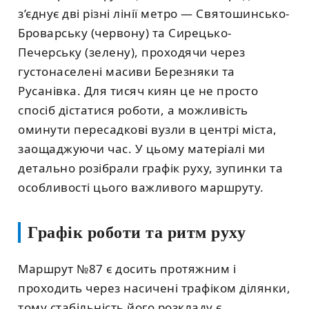
з’єднує дві різні лінії метро — Святошинсько-
Броварську (червону) та Сирецько-
Печерську (зелену), проходячи через
густонаселені масиви Березняки та
Русанівка. Для тисяч киян це не просто
спосіб дістатися роботи, а можливість
оминути пересадкові вузли в центрі міста,
заощаджуючи час. У цьому матеріалі ми
детально розібрали графік руху, зупинки та
особливості цього важливого маршруту.
Графік роботи та ритм руху
Маршрут №87 є досить протяжним і
проходить через насичені трафіком ділянки,
тому стабільність його розкладу є